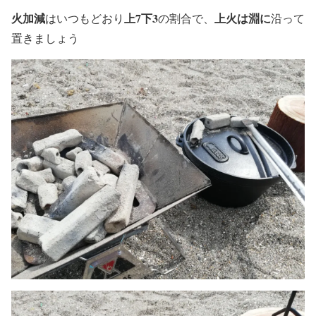
火加減
上7下3
上火は淵に
はいつもどおり
の割合で、
沿って
置きましょう