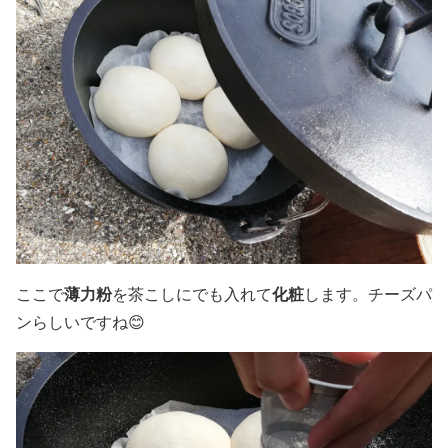
薄力粉
化粧
ここで
を茶こしにでも入れて
します。チーズパ
ンらしいですね😊