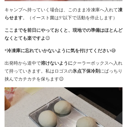
凍
キャンプへ持っていく場合は、このまま冷凍庫へ入れて
らせます
。（イースト菌は5°以下で活動を停止します）
ここまでを前日にやっておくと、現地での準備はほとんど
なくとても楽ですよ
😉
*冷凍庫に忘れていかないように気を付けてください
😅
溶けないように
出発時から道中で
クーラーボックスへ入れ
氷点下保冷剤
て持っていきます。私はロゴスの
にばっちり
挟んでカチカチを保ちます😉