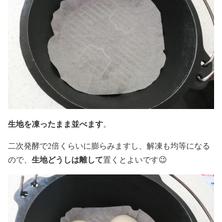
生地を凍ったまま並べます
。
二次発酵で2倍くらいに膨らみますし、解凍も均等になる
生地どうしは離して
ので、
置くとよいです😉