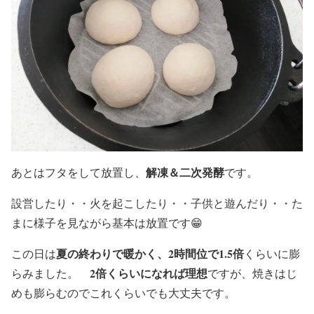
解凍＆二次発酵
あとはフタをして放置し、
です。
設営したり・・火を起こしたり・・子供と遊んだり・・た
まに様子を見ながら基本は放置です😁
夏の終わりで暖かく、2時間位で1.5倍
この日は
くらいに膨
2倍くらいになれば理想
らみました。
ですが、焼きはじ
めも膨らむのでこれくらいでも大丈夫です。