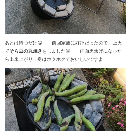
あとは待つだけ😁 前回家族に好評だったので、上火
そら豆の丸焼き
で
をしました😁 両面黒焦げになった
ら出来上がり！身はホクホクでおいしいですよー