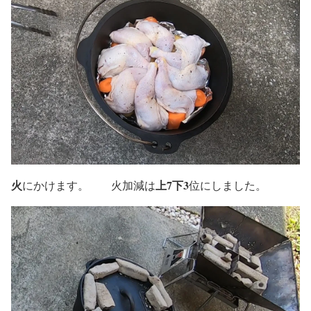
火
上7下3
にかけます。 火加減は
位にしました。