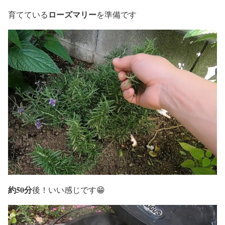
ローズマリー
育てている
を準備です
約50分
後！いい感じです😁