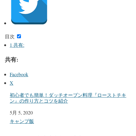
目次
1
共有:
共有:
Facebook
X
初心者でも簡単！ダッチオーブン料理『ローストチキ
ン』の作り方とコツを紹介
日付
5月 5, 2020
関連理由
キャンプ飯