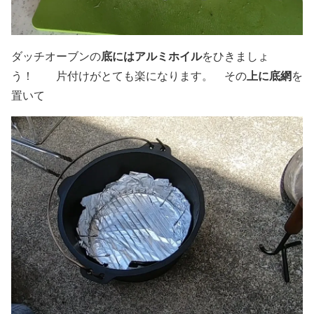
底にはアルミホイル
ダッチオーブンの
をひきましょ
上に底網
う！ 片付けがとても楽になります。 その
を
置いて