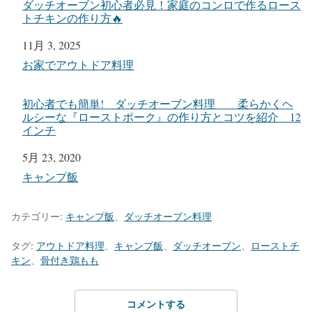
ダッチオーブン初心者必見！家庭のコンロで作るロース
トチキンの作り方🔥
日付
11月 3, 2025
関連理由
お家でアウトドア料理
初心者でも簡単! ダッチオーブン料理 柔らかくヘ
ルシーな『ローストポーク』の作り方とコツを紹介 12
インチ
日付
5月 23, 2020
関連理由
キャンプ飯
カテゴリー:
キャンプ飯
、
ダッチオーブン料理
タグ:
アウトドア料理
、
キャンプ飯
、
ダッチオーブン
、
ローストチ
キン
、
骨付き鶏もも
コメントする